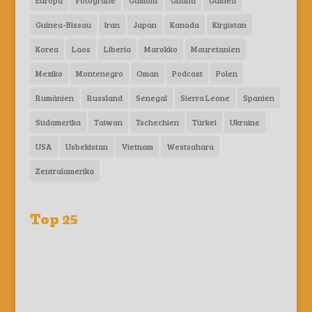
Europa
Fotografie
Gambia
Ghana
Guinea
Guinea-Bissau
Iran
Japan
Kanada
Kirgistan
Korea
Laos
Liberia
Marokko
Mauretanien
Mexiko
Montenegro
Oman
Podcast
Polen
Rumänien
Russland
Senegal
Sierra Leone
Spanien
Südamerika
Taiwan
Tschechien
Türkei
Ukraine
USA
Usbekistan
Vietnam
Westsahara
Zentralamerika
Top 25