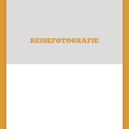
REISEFOTOGRAFIE
Du willst dabei sein?
Dann melde dich zum Newsletter an!
Super. Vielen Dank. Bitte
bestätige das Abo in dem
Mail, das dir gerade
zugeschickt wurde.