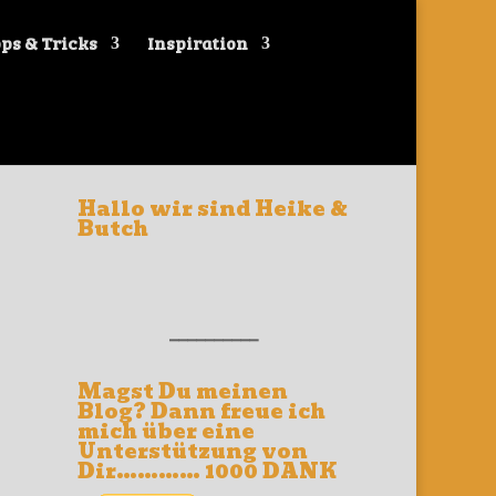
ps & Tricks
Inspiration
Hallo wir sind Heike &
Butch
__________
Magst Du meinen
Blog? Dann freue ich
mich über eine
Unterstützung von
Dir………… 1000 DANK