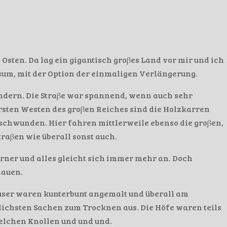
Osten. Da lag ein gigantisch groβes Land vor mir und ich
isum, mit der Option der einmaligen Verlängerung.
ändern. Die Straβe war spannend, wenn auch sehr
ersten Westen des groβen Reiches sind die Holzkarren
rschwunden. Hier fahren mittlerweile ebenso die groβen,
raβen wie überall sonst auch.
ner und alles gleicht sich immer mehr an. Doch
hauen.
user waren kunterbunt angemalt und überall am
lichsten Sachen zum Trocknen aus. Die Höfe waren teils
welchen Knollen und und und.