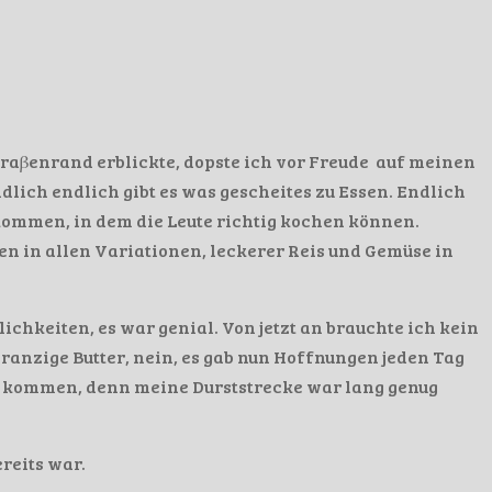
traβenrand erblickte, dopste ich vor Freude auf meinen
dlich endlich gibt es was gescheites zu Essen. Endlich
kommen, in dem die Leute richtig kochen können.
n in allen Variationen, leckerer Reis und Gemüse in
ichkeiten, es war genial. Von jetzt an brauchte ich kein
 ranzige Butter, nein, es gab nun Hoffnungen jeden Tag
u kommen, denn meine Durststrecke war lang genug
ereits war.