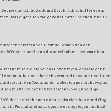
evise und ich hatte damit Erfolg. Ich schaffte es ein
n, was eigentlich 240 gekostet hätte. (62 Yuan sind 10
hatte ich bereits nach 1 Stunde Besuch von der
eiten öffnete, zumal man die unerlaubten sowieso nicht
 Polizei kam so zielsicher ins Cafe hinein, dass sie ganz
Null Kommunikation, aber ich verstand Pass und Hotel. Der
chaltete mir den Rechner ab, wobei ich gar nicht wuβte,
dlich muβte ich der Polizei zeigen wo ich nächtige.
iff, dass er mich noch nicht registriert hatte und fing
n in ein Formular einzutragen, was ungelogen nach 1,5