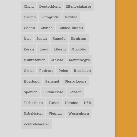
China
Deutschland
Elfenbeinküste
Europa
Fotografie
Gambia
Ghana
Guinea
Guinea-Bissau
Iran
Japan
Kanada
Kirgistan
Korea
Laos
Liberia
Marokko
Mauretanien
Mexiko
Montenegro
Oman
Podcast
Polen
Rumänien
Russland
Senegal
Sierra Leone
Spanien
Südamerika
Taiwan
Tschechien
Türkei
Ukraine
USA
Usbekistan
Vietnam
Westsahara
Zentralamerika