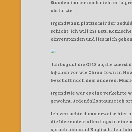
Stunden immer noch nicht erfolgr
abstürzte.
Irgendwann platzte mir der Geduld
schicht, ich will ins Bett. Komisch
einverstanden und lies mich gehen
Ich bog auf die G218 ab, die zuerst
biβchen vor wie China Town in New 
Geschäft nach dem anderen, Musi
Irgendwie war es eine verkehrte We
gewohnt. Jedenfalls staunte ich o
Ich versuchte dummerweise hier n
die Idee endete allerdings in eine
sprach niemand Englisch. Ich fuhr