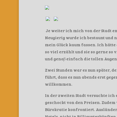
Je weiter ich mich von der Stadt en
Neugierig wurde ich bestaunt und n
mein Glück kaum fassen. Ich hätte
so viel erzählt und sie so gerne so 
und genoβ einfach die tollen Auge
Zwei Stunden war es nun später, d
führt, dass es nun abends erst geg
willkommen.
In der zweiten Stadt versuchte ic
geschockt von den Preisen. Zudem 
Bürokratie konfrontiert. Auslände
Hotels, nicht in Billigunterkünften