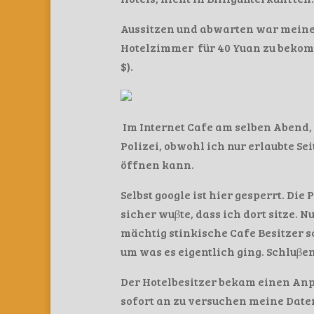
Aussitzen und abwarten war meine D
Hotelzimmer für 40 Yuan zu bekomme
$).
Im Internet Cafe am selben Abend, 
Polizei, obwohl ich nur erlaubte S
öffnen kann.
Selbst google ist hier gesperrt. Die
sicher wuβte, dass ich dort sitze. 
mächtig stinkische Cafe Besitzer s
um was es eigentlich ging. Schluβen
Der Hotelbesitzer bekam einen Anpf
sofort an zu versuchen meine Date