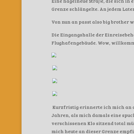
Eine nagelneue Straβe, die sich in
Grenze schlängelte. An jedem Lat
Von nun an passt also big brother 
Die Eingangshalle der Einreisebe
Flughafengebäude. Wow, willkomm
Kurzfristig erinnerte ich mich an
Jahren, als mich damals eine spuc
verschissenen Klo sitzend total m
mich heute an dieser Grenze empf