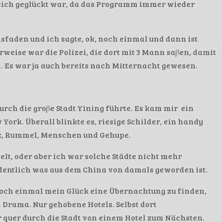
eich geglückt war, da das Programm immer wieder
sfaden und ich sagte, ok, noch einmal und dann ist
erweise war die Polizei, die dort mit 3 Mann saβen, damit
. Es war ja auch bereits nach Mitternacht gewesen.
 durch die groβe Stadt Yining führte. Es kam mir ein
York. Überall blinkte es, riesige Schilder, ein handy
k, Rummel, Menschen und Gehupe.
lt, oder aber ich war solche Städte nicht mehr
rdentlich was aus dem China von damals geworden ist.
och einmal mein Glück eine Übernachtung zu finden,
m Drama. Nur gehobene Hotels. Selbst dort
 quer durch die Stadt von einem Hotel zum Nächsten.