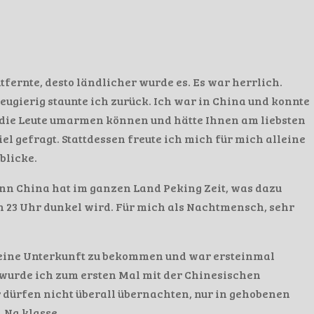
tfernte, desto ländlicher wurde es. Es war herrlich.
eugierig staunte ich zurück. Ich war in China und konnte
 die Leute umarmen können und hätte Ihnen am liebsten
viel gefragt. Stattdessen freute ich mich für mich alleine
nblicke.
enn China hat im ganzen Land Peking Zeit, was dazu
en 23 Uhr dunkel wird. Für mich als Nachtmensch, sehr
h eine Unterkunft zu bekommen und war ersteinmal
wurde ich zum ersten Mal mit der Chinesischen
r dürfen nicht überall übernachten, nur in gehobenen
. Na klasse.