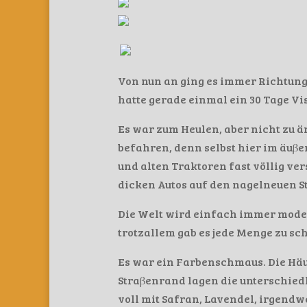
Von nun an ging es immer Richtung 
hatte gerade einmal ein 30 Tage V
Es war zum Heulen, aber nicht zu 
befahren, denn selbst hier im äuβ
und alten Traktoren fast völlig ve
dicken Autos auf den nagelneuen St
Die Welt wird einfach immer moder
trotzallem gab es jede Menge zu sc
Es war ein Farbenschmaus. Die Hä
Straβenrand lagen die unterschied
voll mit Safran, Lavendel, irgend