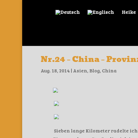
Heike
Nr.24 – China – Provi
Aug. 18, 2014
|
Asien
,
Blog
,
China
Sieben lange Kilometer radelte ich