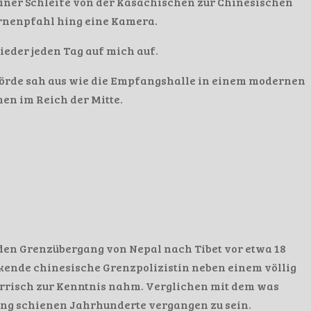
 einer Schleife von der Kasachischen zur Chinesischen
ernenpfahl hing eine Kamera.
wieder jeden Tag auf mich auf.
hörde sah aus wie die Empfangshalle in einem modernen
en im Reich der Mitte.
 den Grenzübergang von Nepal nach Tibet vor etwa 18
kende chinesische Grenzpolizistin neben einem völlig
ürrisch zur Kenntnis nahm. Verglichen mit dem was
ing schienen Jahrhunderte vergangen zu sein.