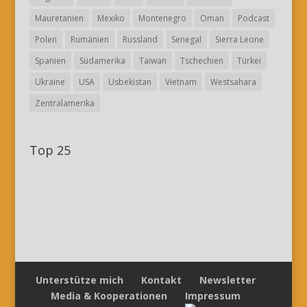
Mauretanien
Mexiko
Montenegro
Oman
Podcast
Polen
Rumänien
Russland
Senegal
Sierra Leone
Spanien
Südamerika
Taiwan
Tschechien
Türkei
Ukraine
USA
Usbekistan
Vietnam
Westsahara
Zentralamerika
Top 25
Unterstütze mich
Kontakt
Newsletter
Media & Kooperationen
Impressum