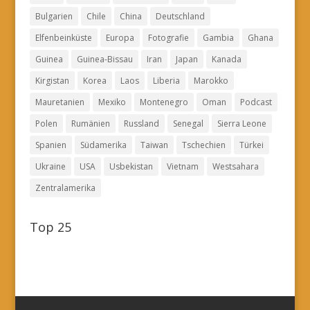
Bulgarien
Chile
China
Deutschland
Elfenbeinküste
Europa
Fotografie
Gambia
Ghana
Guinea
Guinea-Bissau
Iran
Japan
Kanada
Kirgistan
Korea
Laos
Liberia
Marokko
Mauretanien
Mexiko
Montenegro
Oman
Podcast
Polen
Rumänien
Russland
Senegal
Sierra Leone
Spanien
Südamerika
Taiwan
Tschechien
Türkei
Ukraine
USA
Usbekistan
Vietnam
Westsahara
Zentralamerika
Top 25