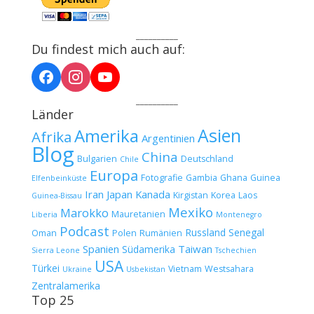
__________
Du findest mich auch auf:
__________
Länder
Asien
Amerika
Afrika
Argentinien
Blog
China
Bulgarien
Deutschland
Chile
Europa
Fotografie
Gambia
Ghana
Guinea
Elfenbeinküste
Iran
Japan
Kanada
Kirgistan
Korea
Laos
Guinea-Bissau
Mexiko
Marokko
Mauretanien
Liberia
Montenegro
Podcast
Russland
Senegal
Oman
Polen
Rumänien
Spanien
Taiwan
Südamerika
Sierra Leone
Tschechien
USA
Türkei
Vietnam
Westsahara
Ukraine
Usbekistan
Zentralamerika
Top 25