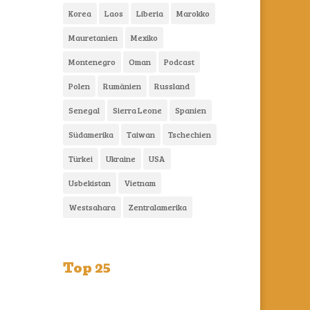
Korea
Laos
Liberia
Marokko
Mauretanien
Mexiko
Montenegro
Oman
Podcast
Polen
Rumänien
Russland
Senegal
Sierra Leone
Spanien
Südamerika
Taiwan
Tschechien
Türkei
Ukraine
USA
Usbekistan
Vietnam
Westsahara
Zentralamerika
Top 25