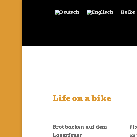
Heike
Life on a bike
Brot backen auf dem
Flo
Lagerfeuer
on 