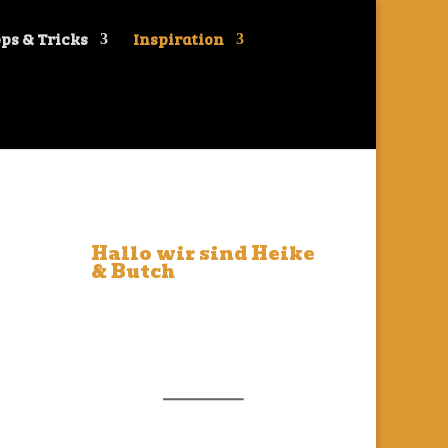
ps & Tricks
Inspiration
Hallo wir sind Heike
& Butch
__________