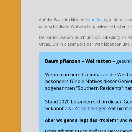
Auf der Baja, im kleinen
Strandhaus
, in dem ich 
unterschiedliche Walknochen, teilweise hatten si
Der Grund warum Butch und ich unbedingt im Pac
Orcas. Die in dieser Ecke der Welt lebenden un
Baum pflanzen – Wal retten
– geschri
Wenn man bereits einmal an die Westkü
besonders für die Natives dieser Gebie
sogenannten “Southern Residents” hat in
Stand 2020 befanden sich in diesen Gew
bekannt als L41 seit einiger Zeit nicht
Aber wo genau liegt das Problem? Und 
Orcas gehören zu den größeren Meeresbewoh