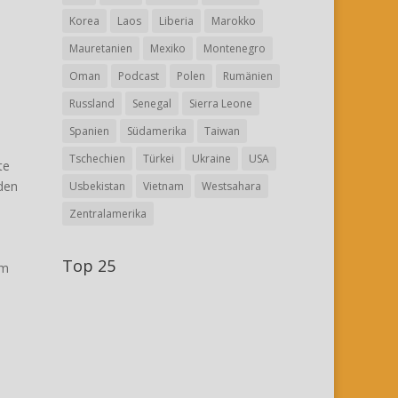
Korea
Laos
Liberia
Marokko
Mauretanien
Mexiko
Montenegro
Oman
Podcast
Polen
Rumänien
Russland
Senegal
Sierra Leone
Spanien
Südamerika
Taiwan
Tschechien
Türkei
Ukraine
USA
te
iden
Usbekistan
Vietnam
Westsahara
Zentralamerika
Top 25
em