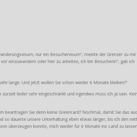
nwanderungsvisum, nur ein Besuchervisum“, meinte der Grenzer zu mir 
 vor einzuwandern oder hier zu arbeiten, ich bin Besucherin“, gab ich
ehr lange. Und jetzt wollen Sie schon wieder 6 Monate bleiben?“
urzeit leider sehr eingeschränkt und irgendwo muss ich ja sein. Kei
rum beantragen Sie denn keine Greencard? Nochmal, damit Sie das au
und so dauerte unsere Unterhaltung eben etwas länger, bis ich den net
on überzeugen konnte, mich wieder für 6 Monate ins Land zu lassen