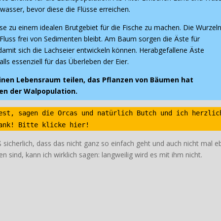
asser, bevor diese die Flüsse erreichen.
sse zu einem idealen Brutgebiet für die Fische zu machen. Die Wurzel
 Fluss frei von Sedimenten bleibt. Am Baum sorgen die Äste für
damit sich die Lachseier entwickeln können. Herabgefallene Äste
s essenziell für das Überleben der Eier.
inen Lebensraum teilen, das Pflanzen von Bäumen hat
n der Walpopulation.
est, sagen die Orcas und natürlich Butch und ich herzlic
ank! Bitte klicke hier!
icherlich, dass das nicht ganz so einfach geht und auch nicht mal e
ind, kann ich wirklich sagen: langweilig wird es mit ihm nicht.