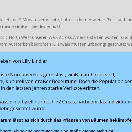
die letzten 4 Monate verbrachte, hatte ich immer wieder Glück und fa
e meine Größe – hier leider nicht.
ific North West unseren Walk Across America starten wollten, sind d
d vom Aussterben bedrohten Killerwale müssen unbedingt geschützt w
eben von Lilly Lindlar
ste Nordamerikas gereist ist, weiß man: Orcas sind,
te, kulturell von großer Bedeutung. Doch die Population der
 den letzten Jahren starke Verluste erlitten.
ässern offiziell nur noch 72 Orcas, nachdem das Individuum
 mehr gesichtet wurde.
warum lässt es sich durch das Pflanzen von Bäumen bekämpfe
nern. Als solche benötigen sie eine große Menge Nahrung.