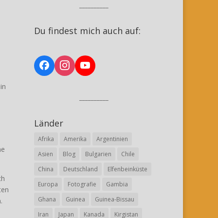
__________
Du findest mich auch auf:
in
__________
Länder
Afrika
Amerika
Argentinien
ne
Asien
Blog
Bulgarien
Chile
China
Deutschland
Elfenbeinküste
ch
Europa
Fotografie
Gambia
ten
Ghana
Guinea
Guinea-Bissau
.
Iran
Japan
Kanada
Kirgistan