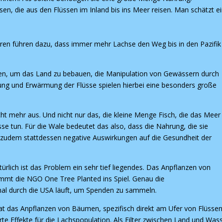
en, die aus den Flüssen im Inland bis ins Meer reisen. Man schätzt e
ren führen dazu, dass immer mehr Lachse den Weg bis in den Pazifik
en, um das Land zu bebauen, die Manipulation von Gewässern durch
g und Erwärmung der Flüsse spielen hierbei eine besonders große
cht mehr aus. Und nicht nur das, die kleine Menge Fisch, die das Meer
sse tun. Für die Wale bedeutet das also, dass die Nahrung, die sie
d zudem stattdessen negative Auswirkungen auf die Gesundheit der
ürlich ist das Problem ein sehr tief liegendes. Das Anpflanzen von
mmt die NGO One Tree Planted ins Spiel. Genau die
mal durch die USA läuft, um Spenden zu sammeln.
t das Anpflanzen von Bäumen, spezifisch direkt am Ufer von Flüsse
 Effekte für die Lachspopulation. Als Filter zwischen Land und Was