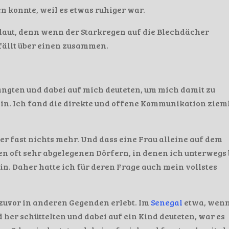
en konnte, weil es etwas ruhiger war.
laut, denn wenn der Starkregen auf die Blechdächer
 fällt über einen zusammen.
langten und dabei auf mich deuteten, um mich damit zu
bin. Ich fand die direkte und offene Kommunikation ziem
er fast nichts mehr. Und dass eine Frau alleine auf dem
n oft sehr abgelegenen Dörfern, in denen ich unterwegs 
sein. Daher hatte ich für deren Frage auch mein vollstes
 zuvor in anderen Gegenden erlebt. Im
Senegal
etwa, wen
 her schüttelten und dabei auf ein Kind deuteten, war es