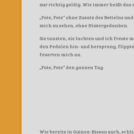
nur richtig goldig. Wie immer heißt das
„Fote, Fote“ ohne Zusatz des Bettelns un
mich zu sehen, ohne Hintergedanken.
Sie tanzten, sie lachten und ich freute 
den Pedalen hin- und hersprang, flippt
feuerten mich an.
„Fote, Fote“ den ganzen Tag.
Wie bereits in Guinea-Bissau auch, schl