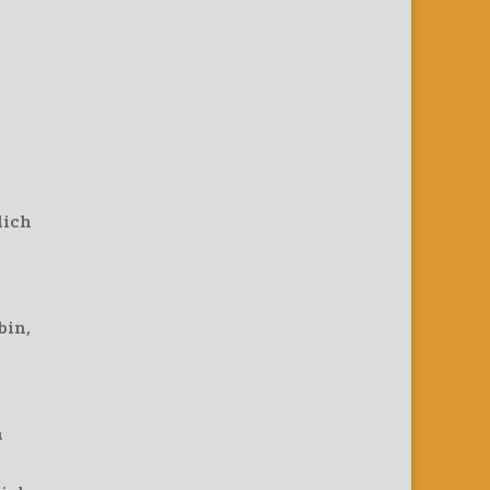
lich
bin,
n