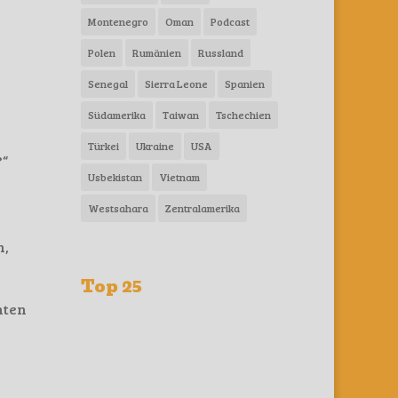
Montenegro
Oman
Podcast
Polen
Rumänien
Russland
Senegal
Sierra Leone
Spanien
Südamerika
Taiwan
Tschechien
Türkei
Ukraine
USA
?“
Usbekistan
Vietnam
Westsahara
Zentralamerika
h,
Top 25
hten