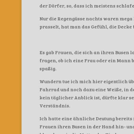
der Dörfer, so, dass ich meistens schlaf
Nur die Regengüsse nachts waren mega 
prasselt, hat man das Gefühl, die Decke
Es gab Frauen, die sich an ihren Busen 
fragen, ob ich eine Frau oder ein Mann 
spaßig.
Wundern tue ich mich hier eigentlich üb
Fahrrad und noch dazu eine Weiße, in de
kein täglicher Anblick ist, dürfte klar 
Verständnis.
Ich hatte eine ähnliche Deutung bereits
Frauen ihren Busen in der Hand hin- und