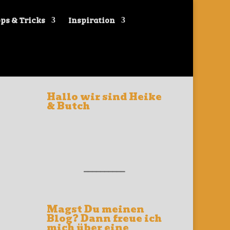
ps & Tricks
Inspiration
Hallo wir sind Heike
& Butch
__________
Magst Du meinen
Blog? Dann freue ich
mich über eine