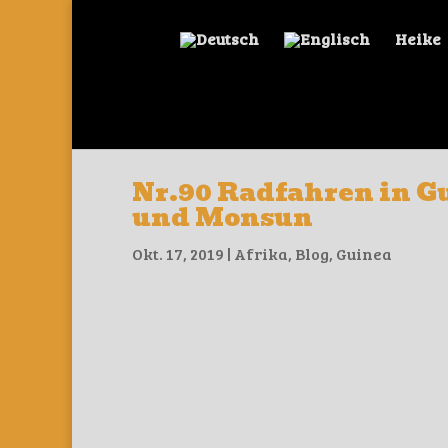
Heike
Nr.90 Radfahren in G
und Monsun
Okt. 17, 2019
|
Afrika
,
Blog
,
Guinea