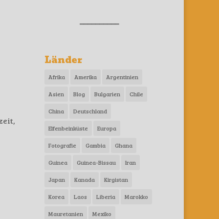
__________
Länder
Afrika
Amerika
Argentinien
Asien
Blog
Bulgarien
Chile
China
Deutschland
eit,
Elfenbeinküste
Europa
Fotografie
Gambia
Ghana
Guinea
Guinea-Bissau
Iran
Japan
Kanada
Kirgistan
Korea
Laos
Liberia
Marokko
Mauretanien
Mexiko