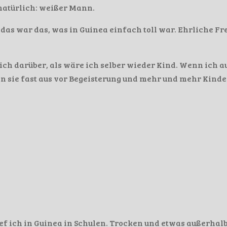
 natürlich: weißer Mann.
d das war das, was in Guinea einfach toll war. Ehrliche Fr
mich darüber, als wäre ich selber wieder Kind. Wenn ich a
en sie fast aus vor Begeisterung und mehr und mehr Kinde
ief ich in Guinea in Schulen. Trocken und etwas außerhal