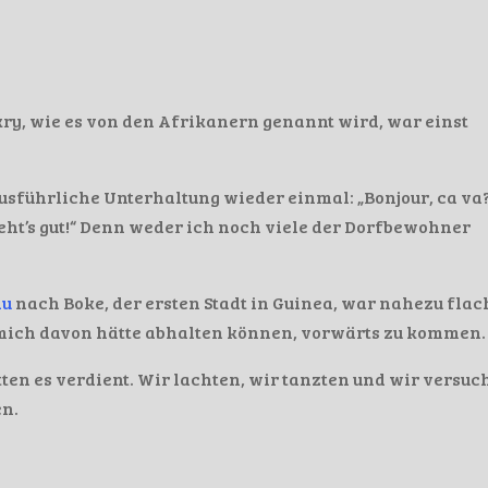
kry, wie es von den Afrikanern genannt wird, war einst
usführliche Unterhaltung wieder einmal: „Bonjour, ca va
r geht’s gut!“ Denn weder ich noch viele der Dorfbewohner
au
nach Boke, der ersten Stadt in Guinea, war nahezu flac
s mich davon hätte abhalten können, vorwärts zu kommen.
tten es verdient. Wir lachten, wir tanzten und wir versuc
n.