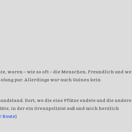
e, waren – wie so oft – die Menschen. Freundlich und we
holung pur. Allerdings war auch Guinea kein
andsland. Dort, wo die eine Pfütze endete und die andere
tte, in der ein Grenzpolizist saß und mich herzlich
r Route
)