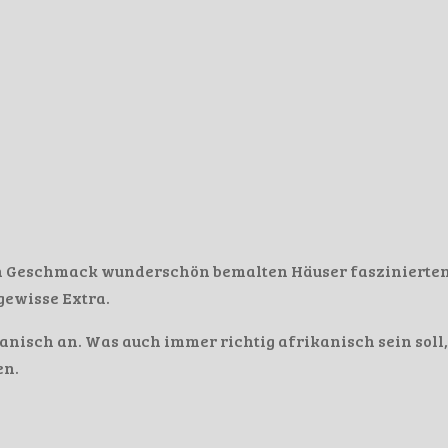
nen Geschmack wunderschön bemalten Häuser faszinierte
gewisse Extra.
kanisch an. Was auch immer richtig afrikanisch sein soll,
en.