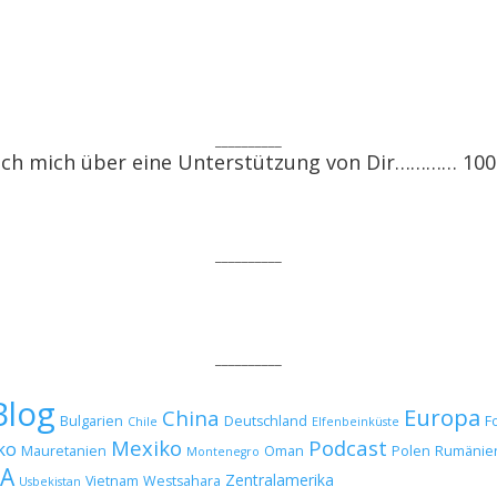
__________
ich mich über eine Unterstützung von Dir………… 10
__________
__________
Blog
Europa
China
Bulgarien
Deutschland
F
Chile
Elfenbeinküste
Mexiko
Podcast
ko
Mauretanien
Oman
Polen
Rumänie
Montenegro
A
Zentralamerika
Vietnam
Westsahara
Usbekistan