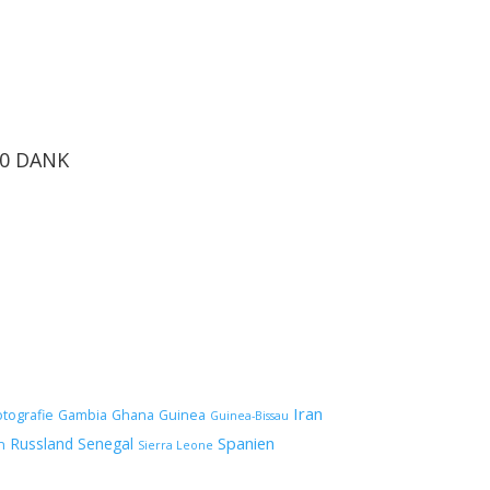
00 DANK
Iran
otografie
Gambia
Ghana
Guinea
Guinea-Bissau
Spanien
Russland
Senegal
n
Sierra Leone