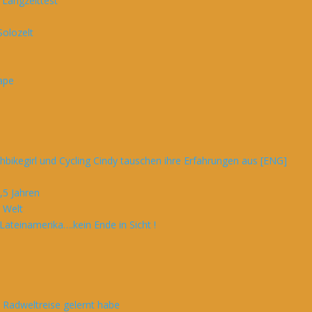
Langzeittest
Solozelt
ape
shbikegirl und Cycling Cindy tauschen ihre Erfahrungen aus [ENG]
,5 Jahren
e Welt
 Lateinamerika….kein Ende in Sicht !
 Radweltreise gelernt habe