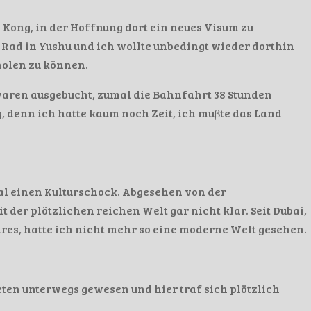
g Kong, in der Hoffnung dort ein neues Visum zu
Rad in Yushu und ich wollte unbedingt wieder dorthin
holen zu können.
aren ausgebucht, zumal die Bahnfahrt 38 Stunden
ug, denn ich hatte kaum noch Zeit, ich muβte das Land
al einen Kulturschock. Abgesehen von der
der plötzlichen reichen Welt gar nicht klar. Seit Dubai,
es, hatte ich nicht mehr so eine moderne Welt gesehen.
ten unterwegs gewesen und hier traf sich plötzlich