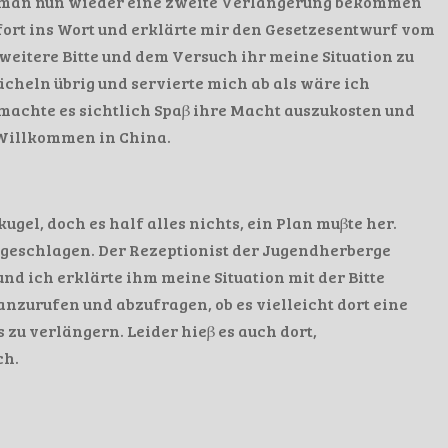
d man nun wieder eine zweite Verlängerung bekommen
fort ins Wort und erklärte mir den Gesetzesentwurf vom
weitere Bitte und dem Versuch ihr meine Situation zu
ächeln übrig und servierte mich ab als wäre ich
 machte es sichtlich Spaβ ihre Macht auszukosten und
 Willkommen in China.
gel, doch es half alles nichts, ein Plan muβte her.
t geschlagen. Der Rezeptionist der Jugendherberge
nd ich erklärte ihm meine Situation mit der Bitte
anzurufen und abzufragen, ob es vielleicht dort eine
 zu verlängern. Leider hieβ es auch dort,
ch.