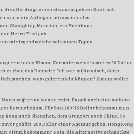
n, die allerdings einen etwas suspekten Eindruck
e man, mein Anliegen sei aussichtslos.
mten Chungking Mansion, ein Hochhaus
einen Herrn Fred gab.
rten mir irgendwelche seltsamen Typen
sorgt er mir das Visum. Normalerweise kostet es 50 Dollar
et es eben das Doppelte. Ich war miβtrauisch, denn
glich machen, was andere nicht können? Zudem wollte
 Mann wuβte von was er redet. Es gab noch eine weitere
Tages heraus bekam. Für fast 200 US Dollar bekommt man
ong Kong nach Shenzhen, dem Grenzort nach China. So
e zuvor gehört. 200 Dollar einer Agentur geben, Hong Kong
 ein Visum bekommen? Nein, die Alternative schmeckte