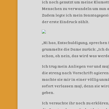
ich noch genutzt um meine Klamott
Menschen zu verwandeln um nun au
Zudem legte ich mein Sonntagsgesic
der erste Eindruck zählt.
„Ni hao, Entschuldigung, sprechen S
grummelte die Dame zurück: „Ich da
schon, oh nein, das wird was werde
Ich trug mein Anliegen vor und mu
die streng nach Vorschrift agiere
machte sie mir in einer völlig unm
sofort verlassen muβ, denn sie wir
geben.
Ich versuchte ihr noch zu erklären,