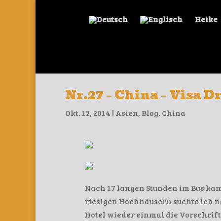
Heike
Nr.27 – China – Visa 
Okt. 12, 2014
|
Asien
,
Blog
,
China
Nach 17 langen Stunden im Bus kam
riesigen Hochhäusern suchte ich n
Hotel wieder einmal die Vorschrift