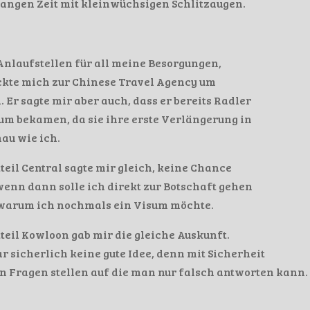
angen Zeit mit kleinwüchsigen Schlitzaugen.
 Anlaufstellen für all meine Besorgungen,
ickte mich zur Chinese Travel Agency um
Er sagte mir aber auch, dass er bereits Radler
isum bekamen, da sie ihre erste Verlängerung in
nau wie ich.
teil Central sagte mir gleich, keine Chance
nn dann solle ich direkt zur Botschaft gehen
 warum ich nochmals ein Visum möchte.
teil Kowloon gab mir die gleiche Auskunft.
r sicherlich keine gute Idee, denn mit Sicherheit
 Fragen stellen auf die man nur falsch antworten kann.