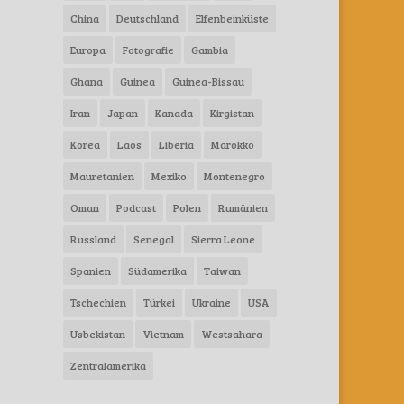
China
Deutschland
Elfenbeinküste
Europa
Fotografie
Gambia
Ghana
Guinea
Guinea-Bissau
Iran
Japan
Kanada
Kirgistan
Korea
Laos
Liberia
Marokko
Mauretanien
Mexiko
Montenegro
Oman
Podcast
Polen
Rumänien
Russland
Senegal
Sierra Leone
Spanien
Südamerika
Taiwan
Tschechien
Türkei
Ukraine
USA
Usbekistan
Vietnam
Westsahara
Zentralamerika