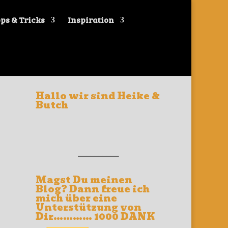
ps & Tricks
Inspiration
Hallo wir sind Heike &
Butch
__________
Magst Du meinen
Blog? Dann freue ich
mich über eine
Unterstützung von
Dir………… 1000 DANK