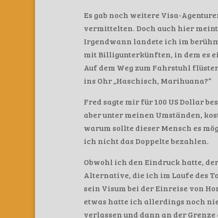
Es gab noch weitere Visa-Agenture
vermittelten. Doch auch hier meint
Irgendwann landete ich im berüh
mit Billigunterkünften, in dem es 
Auf dem Weg zum Fahrstuhl flüste
ins Ohr „Haschisch, Marihuana?“
Fred sagte mir für 100 US Dollar be
aber unter meinen Umständen, kost
warum sollte dieser Mensch es mö
ich nicht das Doppelte bezahlen.
Obwohl ich den Eindruck hatte, der
Alternative, die ich im Laufe des 
sein Visum bei der Einreise von H
etwas hatte ich allerdings noch ni
verlassen und dann an der Grenze