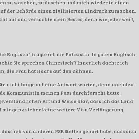
en zu waschen, zu duschen und mich wieder in einen
f der Behörde einen zivilisierten Eindruck zu machen.
ht auf und versuchte mein Bestes, denn wie jeder weiβ,
ie Englisch“ fragte ich die Polizistin. In gutem Englisch
chte Sie sprechen Chinesisch“! Innerlich dachte ich
n, die Frau hat Haare auf den Zähnen.
βte nicht lange auf eine Antwort warten, denn nachdem
nde Kommunistin meinen Pass durchforscht hatte,
iβverständlichen Art und Weise klar, dass ich das Land
d mir ganz sicher keine weitere Visa Verlängerung
 dass ich von anderen PSB Stellen gehört habe, dass sich