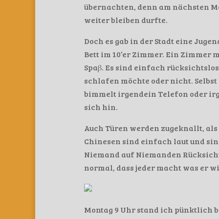
übernachten, denn am nächsten Mor
weiter bleiben durfte.
Doch es gab in der Stadt eine Juge
Bett im 10’er Zimmer. Ein Zimmer mi
Spaβ. Es sind einfach rücksichtslo
schlafen möchte oder nicht. Selbst 
bimmelt irgendein Telefon oder ir
sich hin.
Auch Türen werden zugeknallt, als 
Chinesen sind einfach laut und si
Niemand auf Niemanden Rücksicht n
normal, dass jeder macht was er wi
Montag 9 Uhr stand ich pünktlich be