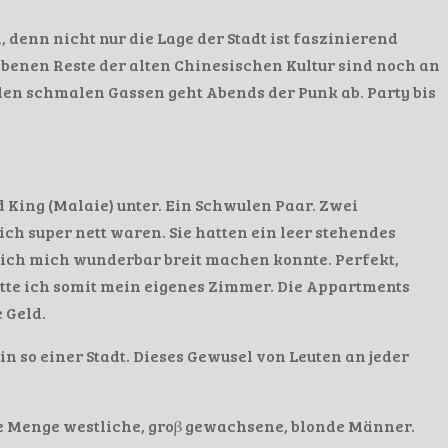
denn nicht nur die Lage der Stadt ist faszinierend
iebenen Reste der alten Chinesischen Kultur sind noch an
den schmalen Gassen geht Abends der Punk ab. Party bis
 King (Malaie) unter. Ein Schwulen Paar. Zwei
h super nett waren. Sie hatten ein leer stehendes
ich mich wunderbar breit machen konnte. Perfekt,
tte ich somit mein eigenes Zimmer. Die Appartments
e Geld.
n so einer Stadt. Dieses Gewusel von Leuten an jeder
de Menge westliche, groβ gewachsene, blonde Männer.