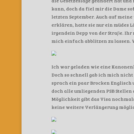
die Gesetzeslage geändert hat un
kann, doch da fiel mir die Dame so
letzten September. Auch auf meine 
erklären, hatte sie nur ein müdes L
irgendein Depp von der Straβe. Ihr
mich einfach abblitzen zu lassen.
Ich war geladen wie eine Kanonenku
Doch so schnell gab ich mich nich
sprach ein paar Brocken Englisch u
doch alle umliegenden PSB Stellen 
Möglichkeit gibt das Visa nochmals
keine weitere Verlängerung mögli