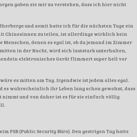
gen gaben sie mir zu verstehen, dass ich hier nicht
ndherberge und somit hatte ich für die nächsten Tage ein
t Chinesinnen zu teilen, ist allerdings wirklich kein
se Menschen, denen es egal ist, ob da jemand im Zimmer
mitten in der Nacht, wird sich lautstark unterhalten,
gendein elektronisches Gerät flimmert super hell vor
wäre es mitten am Tag. Irgendwie ist jedem alles egal.
nd es wahrscheinlich ihr Leben lang schon gewohnt, dass
immt und von daher ist es für sie einfach völlig
ll.
im PSB (Public Security Büro). Den gestrigen Tag hatte