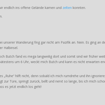
ir endlich ins offene Gelände kamen und
zelten
konnten.
n.
ei unserer Wanderung fing gar nicht am Pazifik an. Nein. Es ging an d
r Halbinsel.
och Butch fand es mega langweilig dort und somit sind wir früher wei
pätestens um 6 Uhr, weckt mich Butch und kann es nicht erwarten end
es „Ruhe“ hilft nicht, denn sobald ich mich rumdrehe und ihn ignoriere
ngt zur Türe, springt zurück, bellt und nervt so lange, bis ich mich scho
ss es jetzt endlich los geht!