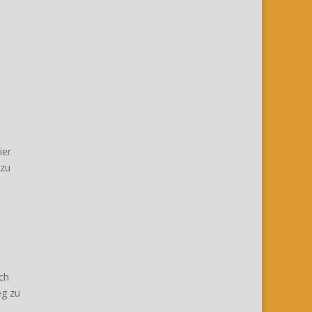
ier
 zu
ch
eg zu