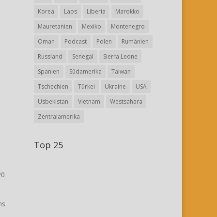
Korea
Laos
Liberia
Marokko
Mauretanien
Mexiko
Montenegro
Oman
Podcast
Polen
Rumänien
Russland
Senegal
Sierra Leone
Spanien
Südamerika
Taiwan
Tschechien
Türkei
Ukraine
USA
Usbekistan
Vietnam
Westsahara
Zentralamerika
Top 25
20
ns