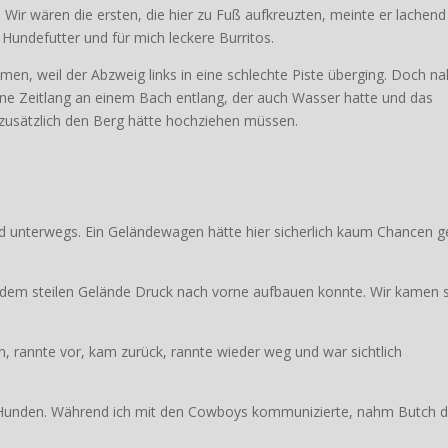
ir wären die ersten, die hier zu Fuß aufkreuzten, meinte er lachend
Hundefutter und für mich leckere Burritos.
en, weil der Abzweig links in eine schlechte Piste überging. Doch n
ine Zeitlang an einem Bach entlang, der auch Wasser hatte und das
 zusätzlich den Berg hätte hochziehen müssen.
nd unterwegs. Ein Geländewagen hätte hier sicherlich kaum Chancen 
in dem steilen Gelände Druck nach vorne aufbauen konnte. Wir kamen 
n, rannte vor, kam zurück, rannte wieder weg und war sichtlich
Hunden. Während ich mit den Cowboys kommunizierte, nahm Butch d